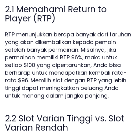
2.1 Memahami Return to
Player (RTP)
RTP menunjukkan berapa banyak dari taruhan
yang akan dikembalikan kepada pemain
setelah banyak permainan. Misalnya, jika
permainan memiliki RTP 96%, maka untuk
setiap $100 yang dipertaruhkan, Anda bisa
berharap untuk mendapatkan kembali rata-
rata $96. Memilih slot dengan RTP yang lebih
tinggi dapat meningkatkan peluang Anda
untuk menang dalam jangka panjang.
2.2 Slot Varian Tinggi vs. Slot
Varian Rendah