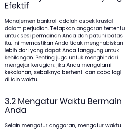
Efektif
Manajemen bankroll adalah aspek krusial
dalam perjudian. Tetapkan anggaran tertentu
untuk sesi permainan Anda dan patuhi batas
itu. Ini memastikan Anda tidak menghabiskan
lebih dari yang dapat Anda tanggung untuk
kehilangan. Penting juga untuk menghindari
mengejar kerugian; jika Anda mengalami
kekalahan, sebaiknya berhenti dan coba lagi
di lain waktu.
3.2 Mengatur Waktu Bermain
Anda
Selain mengatur anggaran, mengatur waktu