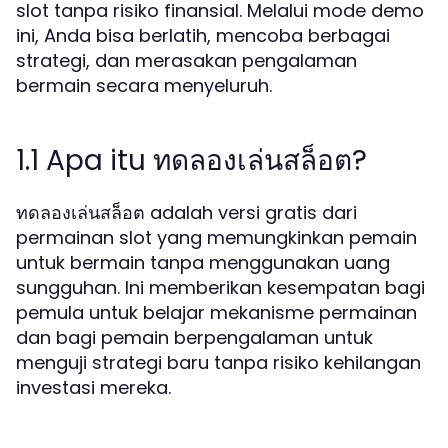
slot tanpa risiko finansial. Melalui mode demo
ini, Anda bisa berlatih, mencoba berbagai
strategi, dan merasakan pengalaman
bermain secara menyeluruh.
1.1 Apa itu ทดลองเล่นสล็อต?
ทดลองเล่นสล็อต adalah versi gratis dari
permainan slot yang memungkinkan pemain
untuk bermain tanpa menggunakan uang
sungguhan. Ini memberikan kesempatan bagi
pemula untuk belajar mekanisme permainan
dan bagi pemain berpengalaman untuk
menguji strategi baru tanpa risiko kehilangan
investasi mereka.