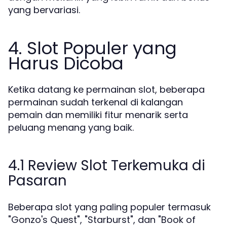
yang bervariasi.
4. Slot Populer yang
Harus Dicoba
Ketika datang ke permainan slot, beberapa
permainan sudah terkenal di kalangan
pemain dan memiliki fitur menarik serta
peluang menang yang baik.
4.1 Review Slot Terkemuka di
Pasaran
Beberapa slot yang paling populer termasuk
"Gonzo's Quest", "Starburst", dan "Book of