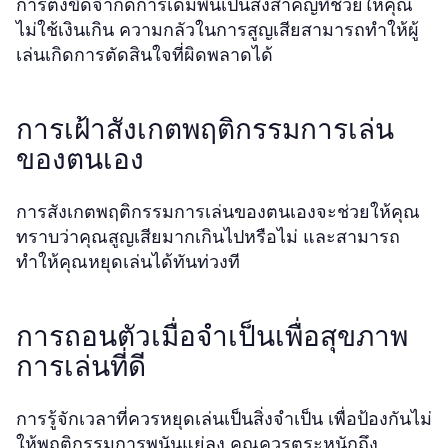
การตั้งขีดจำกัดการเดิมพันเป็นสิ่งสำคัญที่ช่วยให้คุณ
ไม่ใช้เงินเกิน ความกลัวในการสูญเสียสามารถทำให้ผู้
เล่นเกิดการตัดสินใจที่ผิดพลาดได้
การเฝ้าสังเกตพฤติกรรมการเล่น
ของตนเอง
การสังเกตพฤติกรรมการเล่นของตนเองจะช่วยให้คุณ
ทราบว่าคุณสูญเสียมากเกินไปหรือไม่ และสามารถ
ทำให้คุณหยุดเล่นได้ทันท่วงที
การถอนตัวเมื่อจำเป็นเพื่อสุขภาพ
การเล่นที่ดี
การรู้จักเวลาที่ควรหยุดเล่นเป็นสิ่งจำเป็น เพื่อป้องกันไม่
ให้พฤติกรรมการพนันแย่ลง คุณควรตระหนักถึง