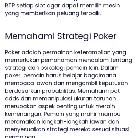
RTP setiap slot agar dapat memilih mesin
yang memberikan peluang terbaik.
Memahami Strategi Poker
Poker adalah permainan keterampilan yang
memerlukan pemahaman mendalam tentang
strategi dan psikologi pemain lain. Dalam
poker, pemain harus belajar bagaimana
membaca lawan dan mengambil keputusan
berdasarkan probabilitas. Memahami pot
odds dan memanipulasi ukuran taruhan
merupakan aspek penting untuk meraih
kemenangan. Pemain yang mahir mampu
meramalkan langkah-langkah lawan dan
menyesuaikan strategi mereka sesuai situasi
permainan.