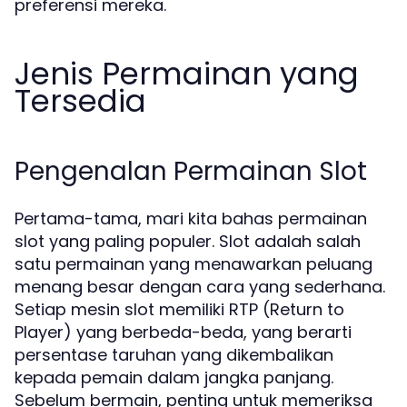
preferensi mereka.
Jenis Permainan yang
Tersedia
Pengenalan Permainan Slot
Pertama-tama, mari kita bahas permainan
slot yang paling populer. Slot adalah salah
satu permainan yang menawarkan peluang
menang besar dengan cara yang sederhana.
Setiap mesin slot memiliki RTP (Return to
Player) yang berbeda-beda, yang berarti
persentase taruhan yang dikembalikan
kepada pemain dalam jangka panjang.
Sebelum bermain, penting untuk memeriksa