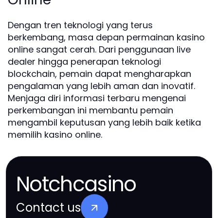
Dengan tren teknologi yang terus
berkembang, masa depan permainan kasino
online sangat cerah. Dari penggunaan live
dealer hingga penerapan teknologi
blockchain, pemain dapat mengharapkan
pengalaman yang lebih aman dan inovatif.
Menjaga diri informasi terbaru mengenai
perkembangan ini membantu pemain
mengambil keputusan yang lebih baik ketika
memilih kasino online.
Notchcasino
Contact us