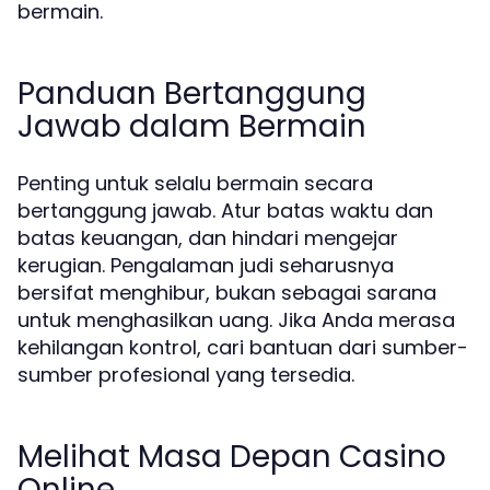
bermain.
Panduan Bertanggung
Jawab dalam Bermain
Penting untuk selalu bermain secara
bertanggung jawab. Atur batas waktu dan
batas keuangan, dan hindari mengejar
kerugian. Pengalaman judi seharusnya
bersifat menghibur, bukan sebagai sarana
untuk menghasilkan uang. Jika Anda merasa
kehilangan kontrol, cari bantuan dari sumber-
sumber profesional yang tersedia.
Melihat Masa Depan Casino
Online