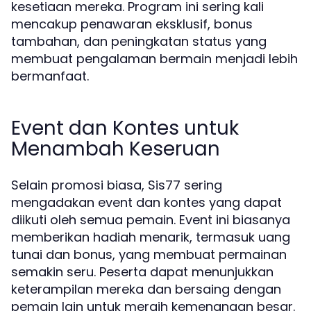
kesetiaan mereka. Program ini sering kali
mencakup penawaran eksklusif, bonus
tambahan, dan peningkatan status yang
membuat pengalaman bermain menjadi lebih
bermanfaat.
Event dan Kontes untuk
Menambah Keseruan
Selain promosi biasa, Sis77 sering
mengadakan event dan kontes yang dapat
diikuti oleh semua pemain. Event ini biasanya
memberikan hadiah menarik, termasuk uang
tunai dan bonus, yang membuat permainan
semakin seru. Peserta dapat menunjukkan
keterampilan mereka dan bersaing dengan
pemain lain untuk meraih kemenangan besar.