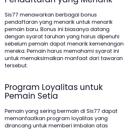
Sis77 menawarkan berbagai bonus
pendaftaran yang menarik untuk menarik
pemain baru. Bonus ini biasanya datang
dengan syarat taruhan yang harus dipenuhi
sebelum pemain dapat menarik kemenangan
mereka. Pemain harus memahami syarat ini
untuk memaksimalkan manfaat dari tawaran
tersebut.
Program Loyalitas untuk
Pemain Setia
Pemain yang sering bermain di Sis77 dapat
memanfaatkan program loyalitas yang
dirancang untuk memberi imbalan atas