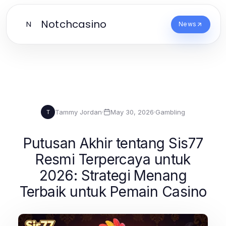
Notchcasino
N
News
Tammy Jordan
·
May 30, 2026
·
Gambling
T
Putusan Akhir tentang Sis77
Resmi Terpercaya untuk
2026: Strategi Menang
Terbaik untuk Pemain Casino